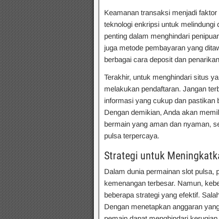
Keamanan transaksi menjadi faktor 
teknologi enkripsi untuk melindungi 
penting dalam menghindari penipuan
juga metode pembayaran yang ditaw
berbagai cara deposit dan penarika
Terakhir, untuk menghindari situs y
melakukan pendaftaran. Jangan terbu
informasi yang cukup dan pastikan 
Dengan demikian, Anda akan memili
bermain yang aman dan nyaman, sek
pulsa terpercaya.
Strategi untuk Meningkatk
Dalam dunia permainan slot pulsa,
kemenangan terbesar. Namun, keberh
beberapa strategi yang efektif. Sala
Dengan menetapkan anggaran yang je
pemain dapat menghindari kerugia