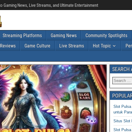
o Gaming News, Live Streams, and Ultimate Entertainment
Streaming Platforms
Gaming News
Community Spotlights
Reviews
Game Culture
Live Streams
Hot Topic
Pe
SEARCH 
POPULAR
Slot Pulsa
untuk Para
Situs Slot
Slot Pulsa