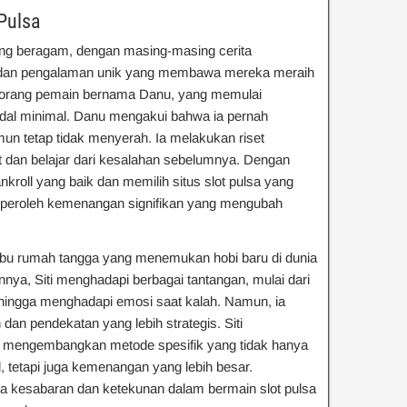
Pulsa
yang beragam, dengan masing-masing cerita
, dan pengalaman unik yang membawa mereka meraih
eorang pemain bernama Danu, yang memulai
odal minimal. Danu mengakui bahwa ia pernah
un tetap tidak menyerah. Ia melakukan riset
dan belajar dari kesalahan sebelumnya. Dengan
kroll yang baik dan memilih situs slot pulsa yang
mperoleh kemenangan signifikan yang mengubah
g ibu rumah tangga yang menemukan hobi baru di dunia
nnya, Siti menghadapi berbagai tantangan, mulai dari
ngga menghadapi emosi saat kalah. Namun, ia
dan pendekatan yang lebih strategis. Siti
 mengembangkan metode spesifik yang tidak hanya
 tetapi juga kemenangan yang lebih besar.
 kesabaran dan ketekunan dalam bermain slot pulsa