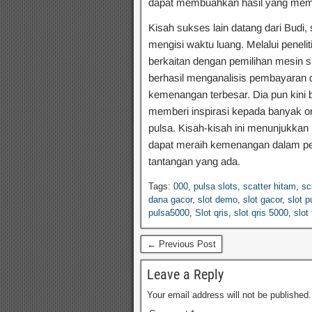
dapat membuahkan hasil yang me
Kisah sukses lain datang dari Bud
mengisi waktu luang. Melalui peneli
berkaitan dengan pemilihan mesin s
berhasil menganalisis pembayara
kemenangan terbesar. Dia pun kini 
memberi inspirasi kepada banyak o
pulsa. Kisah-kisah ini menunjukkan
dapat meraih kemenangan dalam pe
tantangan yang ada.
Tags:
000
,
pulsa slots
,
scatter hitam
,
sc
dana gacor
,
slot demo
,
slot gacor
,
slot p
pulsa5000
,
Slot qris
,
slot qris 5000
,
slot
← Previous Post
Leave a Reply
Your email address will not be published.