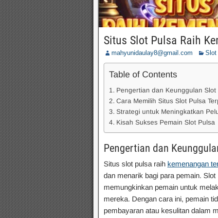
Situs Slot Pulsa Raih 
mahyunidaulay8@gmail.com
Slot
Table of Contents
Pengertian dan Keunggulan Slot
Cara Memilih Situs Slot Pulsa Te
Strategi untuk Meningkatkan Pel
Kisah Sukses Pemain Slot Pulsa
Pengertian dan Keunggulan
Situs slot pulsa raih
kemenangan te
dan menarik bagi para pemain. Slot
memungkinkan pemain untuk melaku
mereka. Dengan cara ini, pemain ti
pembayaran atau kesulitan dalam 