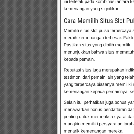
ini terletak pada kombinasi antara
kemenangan yang signifikan.
Cara Memilih Situs Slot Pu
Memilih situs slot pulsa terpercaya 
meraih kemenangan terbesar. Faktor 
Pastikan situs yang dipilih memiliki 
menunjukkan bahwa situs mematuhi 
kepada pemain.
Reputasi situs juga merupakan indi
testimoni dari pemain lain yang te
yang terpercaya biasanya memiliki r
kemenangan kepada pemainnya, ser
Selain itu, perhatikan juga bonus ya
menawarkan bonus pendaftaran dan
penting untuk memeriksa syarat dan
mungkin memiliki persyaratan taruh
menarik kemenangan mereka.