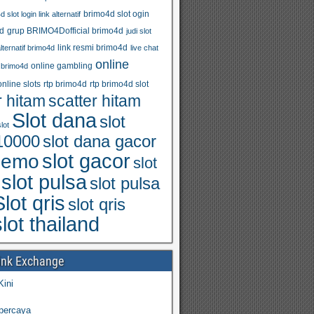
brimo4d slot ogin
 slot login link alternatif
d
grup BRIMO4Dofficial brimo4d
judi slot
link resmi brimo4d
alternatif brimo4d
live chat
online
online gambling
n brimo4d
online slots
rtp brimo4d
rtp brimo4d slot
r hitam
scatter hitam
Slot dana
slot
lot
10000
slot dana gacor
slot gacor
 demo
slot
slot pulsa
slot pulsa
Slot qris
slot qris
slot thailand
Link Exchange
Kini
rpercaya