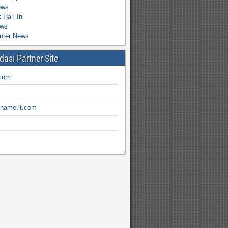
ews
 Hari Ini
ews
nter News
asi Partner Site
.com
rname.it.com