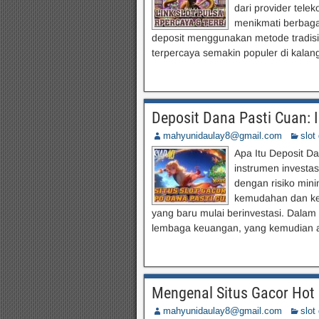
dari provider tele
menikmati berbaga
deposit menggunakan metode tradision
terpercaya semakin populer di kalan
Deposit Dana Pasti Cuan:
mahyunidaulay8@gmail.com
slot
Apa Itu Deposit D
instrumen investa
dengan risiko min
kemudahan dan ke
yang baru mulai berinvestasi. Dalam 
lembaga keuangan, yang kemudian a
Mengenal Situs Gacor Hot
mahyunidaulay8@gmail.com
slot