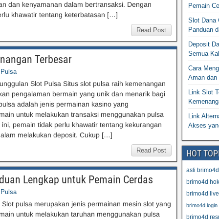
an dan kenyamanan dalam bertransaksi. Dengan
Pemain Ce
lu khawatir tentang keterbatasan […]
Slot Dana 
Panduan da
Read Post
Deposit Da
Semua Ka
enangan Terbesar
Cara Meng
 Pulsa
Aman dan
unggulan Slot Pulsa Situs slot pulsa raih kemenangan
Link Slot 
kan pengalaman bermain yang unik dan menarik bagi
Kemenanga
pulsa adalah jenis permainan kasino yang
ain untuk melakukan transaksi menggunakan pulsa
Link Alter
ini, pemain tidak perlu khawatir tentang kekurangan
Akses yan
dalam melakukan deposit. Cukup […]
Read Post
HOT TOP
asli brimo4d
anduan Lengkap untuk Pemain Cerdas
brimo4d hok
 Pulsa
brimo4d live
? Slot pulsa merupakan jenis permainan mesin slot yang
brimo4d login l
ain untuk melakukan taruhan menggunakan pulsa
brimo4d res