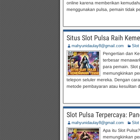
online karena memberikan kemudah
menggunakan pulsa, pemain tidak per
Situs Slot Pulsa Raih Kem
mahyunidaulay8@gmail.com
Slot
Pengertian dan Ke
terbesar menawar
para pemain. Slot 
memungkinkan pem
telepon seluler mereka. Dengan cara 
metode pembayaran atau kesulitan 
Slot Pulsa Terpercaya: P
mahyunidaulay8@gmail.com
Slot
Apa itu Slot Pulsa
memungkinkan pem