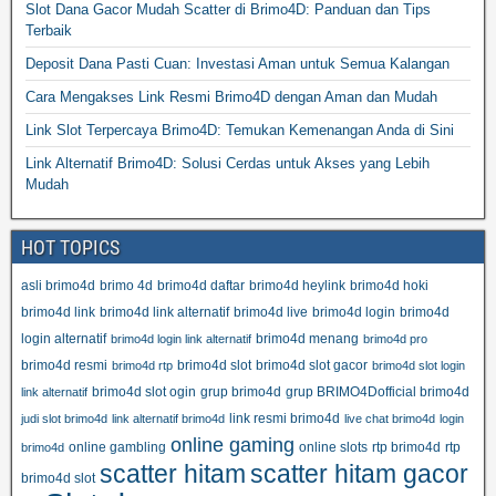
Slot Dana Gacor Mudah Scatter di Brimo4D: Panduan dan Tips
Terbaik
Deposit Dana Pasti Cuan: Investasi Aman untuk Semua Kalangan
Cara Mengakses Link Resmi Brimo4D dengan Aman dan Mudah
Link Slot Terpercaya Brimo4D: Temukan Kemenangan Anda di Sini
Link Alternatif Brimo4D: Solusi Cerdas untuk Akses yang Lebih
Mudah
HOT TOPICS
asli brimo4d
brimo 4d
brimo4d daftar
brimo4d heylink
brimo4d hoki
brimo4d link
brimo4d link alternatif
brimo4d live
brimo4d login
brimo4d
login alternatif
brimo4d menang
brimo4d login link alternatif
brimo4d pro
brimo4d resmi
brimo4d slot
brimo4d slot gacor
brimo4d rtp
brimo4d slot login
brimo4d slot ogin
grup brimo4d
grup BRIMO4Dofficial brimo4d
link alternatif
link resmi brimo4d
judi slot brimo4d
link alternatif brimo4d
live chat brimo4d
login
online gaming
online gambling
online slots
rtp brimo4d
rtp
brimo4d
scatter hitam
scatter hitam gacor
brimo4d slot