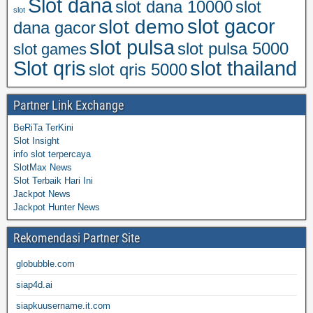
Slot dana
slot dana 10000
slot
slot
slot gacor
slot demo
dana gacor
slot pulsa
slot pulsa 5000
slot games
Slot qris
slot thailand
slot qris 5000
Partner Link Exchange
BeRiTa TerKini
Slot Insight
info slot terpercaya
SlotMax News
Slot Terbaik Hari Ini
Jackpot News
Jackpot Hunter News
Rekomendasi Partner Site
globubble.com
siap4d.ai
siapkuusername.it.com