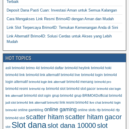
Terbaik
Deposit Dana Pasti Cuan: Investasi Aman untuk Semua Kalangan
Cara Mengakses Link Resmi Brimo4D dengan Aman dan Mudah
Link Slot Terpercaya Brimo4D: Temukan Kemenangan Anda di Sini
Link Alternatif Brimo4D: Solusi Cerdas untuk Akses yang Lebih
Mudah
HOT TOPICS
asli brimo4d
brimo 4d
brimo4d daftar
brimo4d heylink
brimo4d hoki
brimo4d link
brimo4d link alternatif
brimo4d live
brimo4d login
brimo4d
login alternatif
brimo4d menang
brimo4d login link alternatif
brimo4d pro
brimo4d resmi
brimo4d slot
brimo4d slot gacor
brimo4d rtp
brimo4d slot login
brimo4d slot ogin
grup brimo4d
grup BRIMO4Dofficial brimo4d
link alternatif
link resmi brimo4d
judi slot brimo4d
link alternatif brimo4d
live chat brimo4d
login
online gaming
online gambling
online slots
rtp brimo4d
rtp
brimo4d
scatter hitam
scatter hitam gacor
brimo4d slot
Slot dana
slot dana 10000
slot
slot