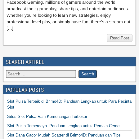
Facebook Gaming, millions of gamers around the world
broadcast their gameplay, share tips, and entertain audiences.
Whether you’re looking to learn new strategies, enjoy
professional-level play, or simply have fun, there’s a stream out
[…]
Read Post
SEARCH ARTIKEL
POPULAR POSTS
Slot Pulsa Terbaik di Brimo4D: Panduan Lengkap untuk Para Pecinta
Slot
Situs Slot Pulsa Raih Kemenangan Terbesar
Slot Pulsa Terpercaya: Panduan Lengkap untuk Pemain Cerdas
Slot Dana Gacor Mudah Scatter di Brimo4D: Panduan dan Tips