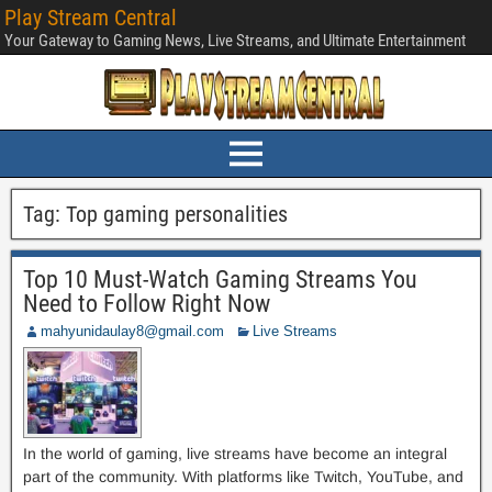
Play Stream Central
Your Gateway to Gaming News, Live Streams, and Ultimate Entertainment
Tag:
Top gaming personalities
Top 10 Must-Watch Gaming Streams You
Need to Follow Right Now
mahyunidaulay8@gmail.com
Live Streams
In the world of gaming, live streams have become an integral
part of the community. With platforms like Twitch, YouTube, and