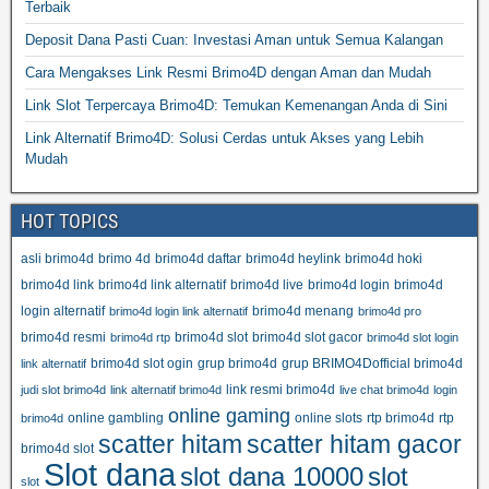
Terbaik
Deposit Dana Pasti Cuan: Investasi Aman untuk Semua Kalangan
Cara Mengakses Link Resmi Brimo4D dengan Aman dan Mudah
Link Slot Terpercaya Brimo4D: Temukan Kemenangan Anda di Sini
Link Alternatif Brimo4D: Solusi Cerdas untuk Akses yang Lebih
Mudah
HOT TOPICS
asli brimo4d
brimo 4d
brimo4d daftar
brimo4d heylink
brimo4d hoki
brimo4d link
brimo4d link alternatif
brimo4d live
brimo4d login
brimo4d
login alternatif
brimo4d menang
brimo4d login link alternatif
brimo4d pro
brimo4d resmi
brimo4d slot
brimo4d slot gacor
brimo4d rtp
brimo4d slot login
brimo4d slot ogin
grup brimo4d
grup BRIMO4Dofficial brimo4d
link alternatif
link resmi brimo4d
judi slot brimo4d
link alternatif brimo4d
live chat brimo4d
login
online gaming
online gambling
online slots
rtp brimo4d
rtp
brimo4d
scatter hitam
scatter hitam gacor
brimo4d slot
Slot dana
slot dana 10000
slot
slot