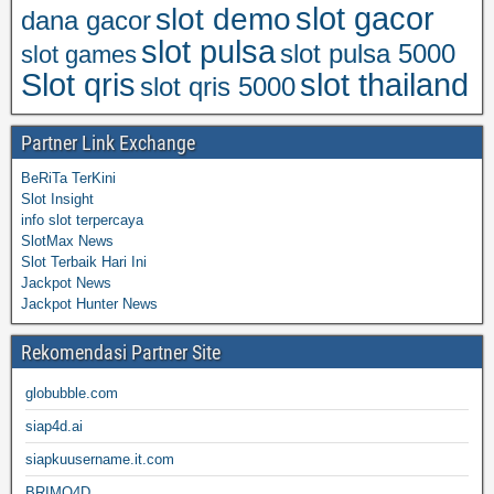
slot gacor
slot demo
dana gacor
slot pulsa
slot pulsa 5000
slot games
Slot qris
slot thailand
slot qris 5000
Partner Link Exchange
BeRiTa TerKini
Slot Insight
info slot terpercaya
SlotMax News
Slot Terbaik Hari Ini
Jackpot News
Jackpot Hunter News
Rekomendasi Partner Site
globubble.com
siap4d.ai
siapkuusername.it.com
BRIMO4D