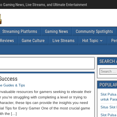
o Gaming News, Live Streams, and Ultimate Entertainment
Streaming Platforms
Gaming News
Community Spotlights
Reviews
Game Culture
Live Streams
Hot Topic
Pe
SEARCH 
 Success
POPULAR
e Guides & Tips
valuable resources for gamers seeking to elevate their
Slot Pulsa
you’re struggling with completing a level or trying to
untuk Para
haracter, these tips can provide the insights you need
Situs Slot
ial Tips for Every Gamer One of the most crucial game
ith the […]
Slot Pulsa