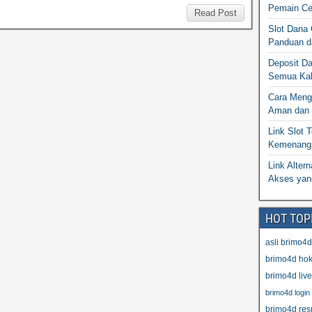
Pemain Ce
Read Post
Slot Dana 
Panduan da
Deposit Da
Semua Ka
Cara Meng
Aman dan
Link Slot 
Kemenanga
Link Alter
Akses yan
HOT TOP
asli brimo4d
brimo4d hok
brimo4d live
brimo4d login l
brimo4d res