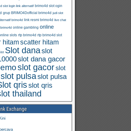
brimo4d slot ogin
 slot login link alternatif
d
grup BRIMO4Dofficial brimo4d
judi slot
link resmi brimo4d
alternatif brimo4d
live chat
online
online gambling
n brimo4d
online slots
rtp brimo4d
rtp brimo4d slot
r hitam
scatter hitam
Slot dana
slot
lot
10000
slot dana gacor
slot gacor
 demo
slot
slot pulsa
slot pulsa
Slot qris
slot qris
slot thailand
Link Exchange
Kini
rpercaya