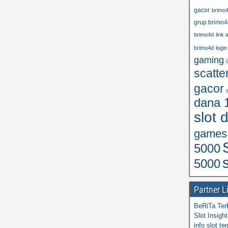
gacor
brimo4d
grup brimo4
brimo4d
link 
brimo4d
logi
gaming
scatte
gacor
s
dana 
slot
games
5000
5000
Partner 
BeRiTa Ter
Slot Insight
info slot te