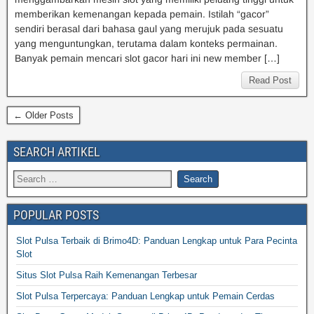
memberikan kemenangan kepada pemain. Istilah “gacor”
sendiri berasal dari bahasa gaul yang merujuk pada sesuatu
yang menguntungkan, terutama dalam konteks permainan.
Banyak pemain mencari slot gacor hari ini new member […]
Read Post
← Older Posts
SEARCH ARTIKEL
POPULAR POSTS
Slot Pulsa Terbaik di Brimo4D: Panduan Lengkap untuk Para Pecinta
Slot
Situs Slot Pulsa Raih Kemenangan Terbesar
Slot Pulsa Terpercaya: Panduan Lengkap untuk Pemain Cerdas