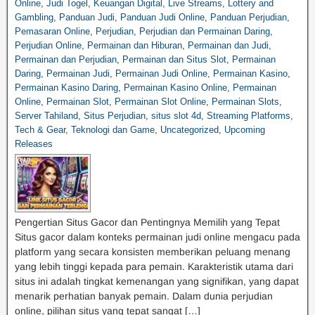
Online
,
Judi Togel
,
Keuangan Digital
,
Live Streams
,
Lottery and
Gambling
,
Panduan Judi
,
Panduan Judi Online
,
Panduan Perjudian
,
Pemasaran Online
,
Perjudian
,
Perjudian dan Permainan Daring
,
Perjudian Online
,
Permainan dan Hiburan
,
Permainan dan Judi
,
Permainan dan Perjudian
,
Permainan dan Situs Slot
,
Permainan
Daring
,
Permainan Judi
,
Permainan Judi Online
,
Permainan Kasino
,
Permainan Kasino Daring
,
Permainan Kasino Online
,
Permainan
Online
,
Permainan Slot
,
Permainan Slot Online
,
Permainan Slots
,
Server Tahiland
,
Situs Perjudian
,
situs slot 4d
,
Streaming Platforms
,
Tech & Gear
,
Teknologi dan Game
,
Uncategorized
,
Upcoming
Releases
Pengertian Situs Gacor dan Pentingnya Memilih yang Tepat
Situs gacor dalam konteks permainan judi online mengacu pada
platform yang secara konsisten memberikan peluang menang
yang lebih tinggi kepada para pemain. Karakteristik utama dari
situs ini adalah tingkat kemenangan yang signifikan, yang dapat
menarik perhatian banyak pemain. Dalam dunia perjudian
online, pilihan situs yang tepat sangat […]