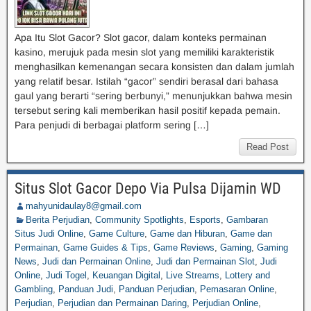
Apa Itu Slot Gacor? Slot gacor, dalam konteks permainan
kasino, merujuk pada mesin slot yang memiliki karakteristik
menghasilkan kemenangan secara konsisten dan dalam jumlah
yang relatif besar. Istilah “gacor” sendiri berasal dari bahasa
gaul yang berarti “sering berbunyi,” menunjukkan bahwa mesin
tersebut sering kali memberikan hasil positif kepada pemain.
Para penjudi di berbagai platform sering […]
Read Post
Situs Slot Gacor Depo Via Pulsa Dijamin WD
mahyunidaulay8@gmail.com
Berita Perjudian
,
Community Spotlights
,
Esports
,
Gambaran
Situs Judi Online
,
Game Culture
,
Game dan Hiburan
,
Game dan
Permainan
,
Game Guides & Tips
,
Game Reviews
,
Gaming
,
Gaming
News
,
Judi dan Permainan Online
,
Judi dan Permainan Slot
,
Judi
Online
,
Judi Togel
,
Keuangan Digital
,
Live Streams
,
Lottery and
Gambling
,
Panduan Judi
,
Panduan Perjudian
,
Pemasaran Online
,
Perjudian
,
Perjudian dan Permainan Daring
,
Perjudian Online
,