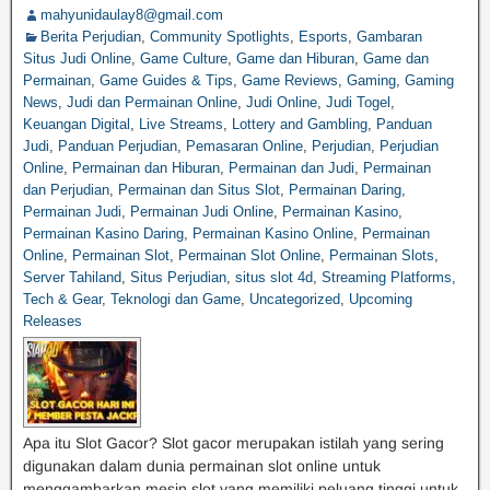
mahyunidaulay8@gmail.com
Berita Perjudian
,
Community Spotlights
,
Esports
,
Gambaran
Situs Judi Online
,
Game Culture
,
Game dan Hiburan
,
Game dan
Permainan
,
Game Guides & Tips
,
Game Reviews
,
Gaming
,
Gaming
News
,
Judi dan Permainan Online
,
Judi Online
,
Judi Togel
,
Keuangan Digital
,
Live Streams
,
Lottery and Gambling
,
Panduan
Judi
,
Panduan Perjudian
,
Pemasaran Online
,
Perjudian
,
Perjudian
Online
,
Permainan dan Hiburan
,
Permainan dan Judi
,
Permainan
dan Perjudian
,
Permainan dan Situs Slot
,
Permainan Daring
,
Permainan Judi
,
Permainan Judi Online
,
Permainan Kasino
,
Permainan Kasino Daring
,
Permainan Kasino Online
,
Permainan
Online
,
Permainan Slot
,
Permainan Slot Online
,
Permainan Slots
,
Server Tahiland
,
Situs Perjudian
,
situs slot 4d
,
Streaming Platforms
,
Tech & Gear
,
Teknologi dan Game
,
Uncategorized
,
Upcoming
Releases
Apa itu Slot Gacor? Slot gacor merupakan istilah yang sering
digunakan dalam dunia permainan slot online untuk
menggambarkan mesin slot yang memiliki peluang tinggi untuk