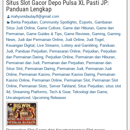
Situs Slot Gacor Depo Pulsa XL Pasti JP:
Panduan Lengkap
mahyunidaulay8@gmail.com
Berita Perjudian
,
Community Spotlights
,
Esports
,
Gambaran
Situs Judi Online
,
Game Culture
,
Game dan Hiburan
,
Game dan
Permainan
,
Game Guides & Tips
,
Game Reviews
,
Gaming
,
Gaming
News
,
Judi dan Permainan Online
,
Judi Online
,
Judi Togel
,
Keuangan Digital
,
Live Streams
,
Lottery and Gambling
,
Panduan
Judi
,
Panduan Perjudian
,
Pemasaran Online
,
Perjudian
,
Perjudian
dan Permainan Daring
,
Perjudian Online
,
Permainan dan Hiburan
,
Permainan dan Judi
,
Permainan dan Perjudian
,
Permainan dan
Situs Slot
,
Permainan Daring
,
Permainan Judi
,
Permainan Judi
Online
,
Permainan Kasino
,
Permainan Kasino Daring
,
Permainan
Kasino Online
,
Permainan Online
,
Permainan Slot
,
Permainan Slot
Online
,
Permainan Slots
,
Server Tahiland
,
Situs Perjudian
,
situs slot
4d
,
Streaming Platforms
,
Tech & Gear
,
Teknologi dan Game
,
Uncategorized
,
Upcoming Releases