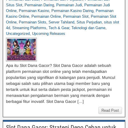
Situs Slot
,
Permainan Daring
,
Permainan Judi
,
Permainan Judi
Online
,
Permainan Kasino
,
Permainan Kasino Daring
,
Permainan
Kasino Online
,
Permainan Online
,
Permainan Slot
,
Permainan Slot
Online
,
Permainan Slots
,
Server Tahiland
,
Situs Perjudian
,
situs slot
4d
,
Streaming Platforms
,
Tech & Gear
,
Teknologi dan Game
,
Uncategorized
,
Upcoming Releases
Apa itu Slot Dana Gacor? Slot Dana Gacor adalah sebuah
platform permainan slot online yang telah mendapatkan
popularitas yang signifikan di kalangan para penjudi. Muncul
sebagai salah satu pilihan utama bagi member baru yang
tertarik untuk ikut serta dalam pesta jackpot, permainan ini
menawarkan pengalaman bermain yang menarik dengan
berbagai fitur inovatif. Slot Dana Gacor […]
Read Post
Slot Dana Gacor: Strategi Depo Ceban untuk