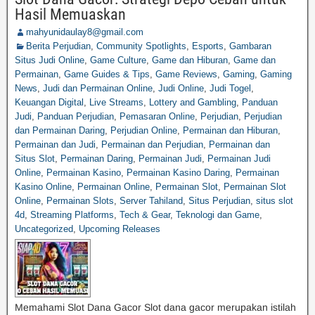
Hasil Memuaskan
mahyunidaulay8@gmail.com
Berita Perjudian
,
Community Spotlights
,
Esports
,
Gambaran
Situs Judi Online
,
Game Culture
,
Game dan Hiburan
,
Game dan
Permainan
,
Game Guides & Tips
,
Game Reviews
,
Gaming
,
Gaming
News
,
Judi dan Permainan Online
,
Judi Online
,
Judi Togel
,
Keuangan Digital
,
Live Streams
,
Lottery and Gambling
,
Panduan
Judi
,
Panduan Perjudian
,
Pemasaran Online
,
Perjudian
,
Perjudian
dan Permainan Daring
,
Perjudian Online
,
Permainan dan Hiburan
,
Permainan dan Judi
,
Permainan dan Perjudian
,
Permainan dan
Situs Slot
,
Permainan Daring
,
Permainan Judi
,
Permainan Judi
Online
,
Permainan Kasino
,
Permainan Kasino Daring
,
Permainan
Kasino Online
,
Permainan Online
,
Permainan Slot
,
Permainan Slot
Online
,
Permainan Slots
,
Server Tahiland
,
Situs Perjudian
,
situs slot
4d
,
Streaming Platforms
,
Tech & Gear
,
Teknologi dan Game
,
Uncategorized
,
Upcoming Releases
Memahami Slot Dana Gacor Slot dana gacor merupakan istilah