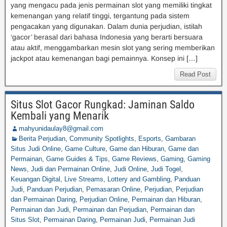
yang mengacu pada jenis permainan slot yang memiliki tingkat
kemenangan yang relatif tinggi, tergantung pada sistem
pengacakan yang digunakan. Dalam dunia perjudian, istilah
‘gacor’ berasal dari bahasa Indonesia yang berarti bersuara
atau aktif, menggambarkan mesin slot yang sering memberikan
jackpot atau kemenangan bagi pemainnya. Konsep ini […]
Read Post
Situs Slot Gacor Rungkad: Jaminan Saldo
Kembali yang Menarik
mahyunidaulay8@gmail.com
Berita Perjudian
,
Community Spotlights
,
Esports
,
Gambaran
Situs Judi Online
,
Game Culture
,
Game dan Hiburan
,
Game dan
Permainan
,
Game Guides & Tips
,
Game Reviews
,
Gaming
,
Gaming
News
,
Judi dan Permainan Online
,
Judi Online
,
Judi Togel
,
Keuangan Digital
,
Live Streams
,
Lottery and Gambling
,
Panduan
Judi
,
Panduan Perjudian
,
Pemasaran Online
,
Perjudian
,
Perjudian
dan Permainan Daring
,
Perjudian Online
,
Permainan dan Hiburan
,
Permainan dan Judi
,
Permainan dan Perjudian
,
Permainan dan
Situs Slot
,
Permainan Daring
,
Permainan Judi
,
Permainan Judi