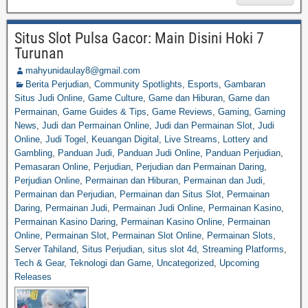
Situs Slot Pulsa Gacor: Main Disini Hoki 7
Turunan
mahyunidaulay8@gmail.com
Berita Perjudian
,
Community Spotlights
,
Esports
,
Gambaran
Situs Judi Online
,
Game Culture
,
Game dan Hiburan
,
Game dan
Permainan
,
Game Guides & Tips
,
Game Reviews
,
Gaming
,
Gaming
News
,
Judi dan Permainan Online
,
Judi dan Permainan Slot
,
Judi
Online
,
Judi Togel
,
Keuangan Digital
,
Live Streams
,
Lottery and
Gambling
,
Panduan Judi
,
Panduan Judi Online
,
Panduan Perjudian
,
Pemasaran Online
,
Perjudian
,
Perjudian dan Permainan Daring
,
Perjudian Online
,
Permainan dan Hiburan
,
Permainan dan Judi
,
Permainan dan Perjudian
,
Permainan dan Situs Slot
,
Permainan
Daring
,
Permainan Judi
,
Permainan Judi Online
,
Permainan Kasino
,
Permainan Kasino Daring
,
Permainan Kasino Online
,
Permainan
Online
,
Permainan Slot
,
Permainan Slot Online
,
Permainan Slots
,
Server Tahiland
,
Situs Perjudian
,
situs slot 4d
,
Streaming Platforms
,
Tech & Gear
,
Teknologi dan Game
,
Uncategorized
,
Upcoming
Releases