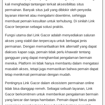
kali menghadapi tantangan terkait aksesibilitas situs
permainan. Banyak situs judi yang diblokir oleh penyedia
layanan internet atau mengalami downtime, sehingga
membuat pemain kesulitan untuk terhubung. Di sinilah Link
Gacor berperan sebagai solusi praktis.
Fungsi utama dari Link Gacor adalah menyediakan saluran
akses yang stabil dan terpercaya untuk berbagai jenis
permainan. Dengan memanfaatkan link alternatif yang dapat
diakses kapan saja, pemain tidak perlu khawatir tentang
gangguan yang dapat menghambat pengalaman bermain
mereka. Platform ini tidak hanya membantu dalam mengatasi
masalah akses, tetapi juga memastikan bahwa pemain dapat
tetap menikmati permainan dengan mudah.
Pentingnya Link Gacor dalam ekosistem permainan online
tidak bisa dianggap remeh. Sebagai sebuah layanan, Link
Gacor berkomitmen untuk memberikan pengalaman bermain
yang lancar dan tanpa hambatan. Pemain dapat fokus pada