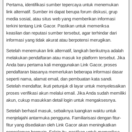
Pertama, identifikasi sumber tepercaya untuk menemukan
link alternatif. Sumber ini dapat berupa forum diskusi, grup
media sosial, atau situs web yang memberikan informasi
terkini tentang Link Gacor. Pastikan untuk memeriksa
keaslian dan reputasi sumber tersebut, agar terhindar dari
informasi yang tidak akurat atau berpotensi merugikan.
Setelah menemukan link alternatif, langkah berikutnya adalah
melakukan pendaftaran atau masuk ke platform tersebut. Jika
Anda baru pertama kali menggunakan Link Gacor, proses
pendaftaran biasanya memerlukan beberapa informasi dasar
seperti nama, alamat email, dan pembuatan kata sandi.
Setelah mendaftar, ikuti petunjuk di layar untuk menyelesaikan
proses verifikasi akun melalui email. Jika Anda sudah memiliki
akun, cukup masukkan detail login untuk mengaksesnya.
Setelah berhasil masuk, sebaiknya luangkan waktu untuk
menjelajahi antarmuka pengguna. Familiarisasi dengan fitur-
fitur yang disediakan oleh Link Gacor akan meningkatkan
pengalaman bermain. Selain itu, pastikan untuk memeriksa