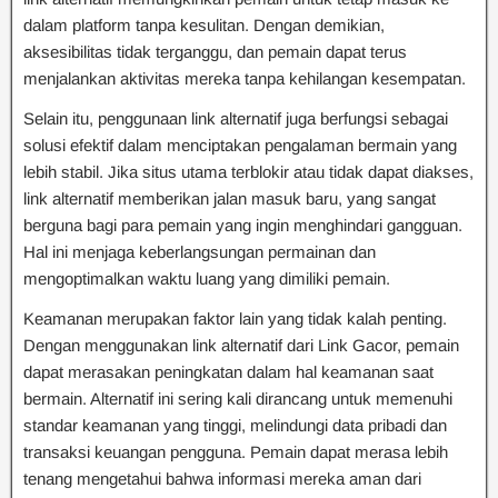
dalam platform tanpa kesulitan. Dengan demikian,
aksesibilitas tidak terganggu, dan pemain dapat terus
menjalankan aktivitas mereka tanpa kehilangan kesempatan.
Selain itu, penggunaan link alternatif juga berfungsi sebagai
solusi efektif dalam menciptakan pengalaman bermain yang
lebih stabil. Jika situs utama terblokir atau tidak dapat diakses,
link alternatif memberikan jalan masuk baru, yang sangat
berguna bagi para pemain yang ingin menghindari gangguan.
Hal ini menjaga keberlangsungan permainan dan
mengoptimalkan waktu luang yang dimiliki pemain.
Keamanan merupakan faktor lain yang tidak kalah penting.
Dengan menggunakan link alternatif dari Link Gacor, pemain
dapat merasakan peningkatan dalam hal keamanan saat
bermain. Alternatif ini sering kali dirancang untuk memenuhi
standar keamanan yang tinggi, melindungi data pribadi dan
transaksi keuangan pengguna. Pemain dapat merasa lebih
tenang mengetahui bahwa informasi mereka aman dari