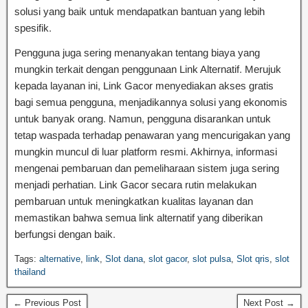
solusi yang baik untuk mendapatkan bantuan yang lebih
spesifik.
Pengguna juga sering menanyakan tentang biaya yang
mungkin terkait dengan penggunaan Link Alternatif. Merujuk
kepada layanan ini, Link Gacor menyediakan akses gratis
bagi semua pengguna, menjadikannya solusi yang ekonomis
untuk banyak orang. Namun, pengguna disarankan untuk
tetap waspada terhadap penawaran yang mencurigakan yang
mungkin muncul di luar platform resmi. Akhirnya, informasi
mengenai pembaruan dan pemeliharaan sistem juga sering
menjadi perhatian. Link Gacor secara rutin melakukan
pembaruan untuk meningkatkan kualitas layanan dan
memastikan bahwa semua link alternatif yang diberikan
berfungsi dengan baik.
Tags:
alternative
,
link
,
Slot dana
,
slot gacor
,
slot pulsa
,
Slot qris
,
slot
thailand
← Previous Post
Next Post →