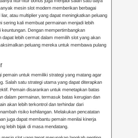
danya fitur-fitur bonus juga menjadi salah satu daya
i. Banyak mesin slot modern memberikan berbagai
l liar, atau multiplier yang dapat meningkatkan peluang
ini sering kali membuat permainan menjadi lebih
i keuntungan. Dengan mempertimbangkan
ain dapat lebih cermat dalam memilih slot yang akan
emaksimalkan peluang mereka untuk membawa pulang
r
gi pemain untuk memiliki strategi yang matang agar
 Salah satu strategi utama yang dapat diterapkan
fektif. Pemain disarankan untuk menetapkan batas
n dalam permainan, termasuk batas kerugian dan
 akan lebih terkontrol dan terhindar dari
enambah risiko kehilangan. Melakukan pencatatan
nan juga dapat membantu pemain menilai kinerja
g lebih bijak di masa mendatang.
h mesin slot yang tepat merupakan langkah penting