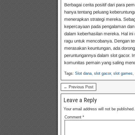
Berbagai cerita positif dari para pe
hanya tentang peluang keberuntunga
menerapkan strategi mereka. Sebag
kepercayaan pada pengalaman dan 
dalam keberhasilan mereka. Hal ini
ragu untuk mencobanya. Dengan tes
merasakan keuntungan, ada doronga
peruntungannya dalam slot gacor. 
komunitas pemain yang saling mend
Tags:
Slot dana
,
slot gacor
,
slot games
,
← Previous Post
Leave a Reply
Your email address will not be published.
Comment
*