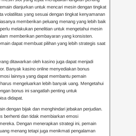
 Pemain dianjurkan untuk mencari mesin dengan tingkat
ta volatilitas yang sesuai dengan tingkat kenyamanan
biasanya memberikan peluang menang yang lebih baik
perlu melakukan penelitian untuk mengetahui mesin
dalam memberikan pembayaran yang konsisten.
main dapat membuat pilihan yang lebih strategis saat
ng ditawarkan oleh kasino juga dapat menjadi
acor. Banyak kasino online menyediakan bonus
promosi lainnya yang dapat membantu pemain
harus mengeluarkan lebih banyak uang. Mengetahui
engan bonus ini sangatlah penting untuk
sa didapat.
ain dengan bijak dan menghindari jebakan perjudian.
s berhenti dan tidak membiarkan emosi
ereka. Dengan menerapkan strategi ini, pemain
luang menang tetapi juga menikmati pengalaman