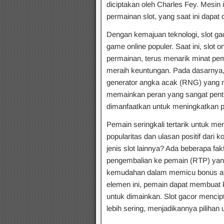
diciptakan oleh Charles Fey. Mesin 
permainan slot, yang saat ini dapat 
Dengan kemajuan teknologi, slot gac
game online populer. Saat ini, slot 
permainan, terus menarik minat pe
meraih keuntungan. Pada dasarnya,
generator angka acak (RNG) yang m
memainkan peran yang sangat pentin
dimanfaatkan untuk meningkatkan 
Pemain seringkali tertarik untuk m
popularitas dan ulasan positif dari 
jenis slot lainnya? Ada beberapa fa
pengembalian ke pemain (RTP) yang 
kemudahan dalam memicu bonus at
elemen ini, pemain dapat membuat k
untuk dimainkan. Slot gacor menci
lebih sering, menjadikannya pilihan 