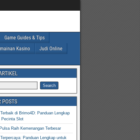
Game Guides & Tips
rmainan Kasino
Judi Online
ARTIKEL
 POSTS
 Terbaik di Brimo4D: Panduan Lengkap
 Pecinta Slot
 Pulsa Raih Kemenangan Terbesar
 Terpercaya: Panduan Lengkap untuk