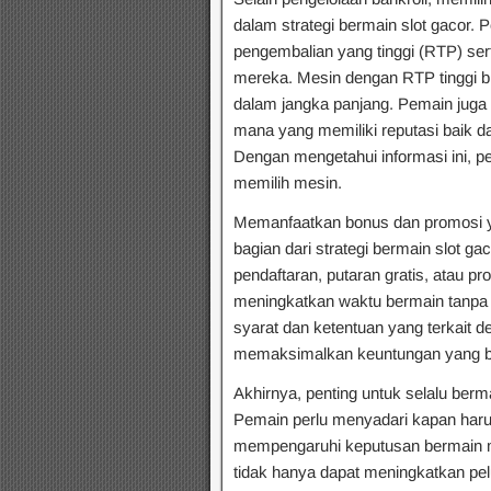
dalam strategi bermain slot gacor.
pengembalian yang tinggi (RTP) ser
mereka. Mesin dengan RTP tinggi 
dalam jangka panjang. Pemain juga 
mana yang memiliki reputasi baik 
Dengan mengetahui informasi ini, pe
memilih mesin.
Memanfaatkan bonus dan promosi ya
bagian dari strategi bermain slot g
pendaftaran, putaran gratis, atau 
meningkatkan waktu bermain tanpa 
syarat dan ketentuan yang terkait d
memaksimalkan keuntungan yang bi
Akhirnya, penting untuk selalu berm
Pemain perlu menyadari kapan haru
mempengaruhi keputusan bermain m
tidak hanya dapat meningkatkan pe