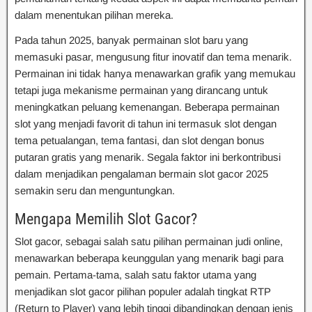
dalam menentukan pilihan mereka.
Pada tahun 2025, banyak permainan slot baru yang
memasuki pasar, mengusung fitur inovatif dan tema menarik.
Permainan ini tidak hanya menawarkan grafik yang memukau
tetapi juga mekanisme permainan yang dirancang untuk
meningkatkan peluang kemenangan. Beberapa permainan
slot yang menjadi favorit di tahun ini termasuk slot dengan
tema petualangan, tema fantasi, dan slot dengan bonus
putaran gratis yang menarik. Segala faktor ini berkontribusi
dalam menjadikan pengalaman bermain slot gacor 2025
semakin seru dan menguntungkan.
Mengapa Memilih Slot Gacor?
Slot gacor, sebagai salah satu pilihan permainan judi online,
menawarkan beberapa keunggulan yang menarik bagi para
pemain. Pertama-tama, salah satu faktor utama yang
menjadikan slot gacor pilihan populer adalah tingkat RTP
(Return to Player) yang lebih tinggi dibandingkan dengan jenis