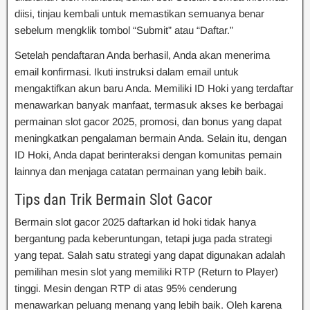
diisi, tinjau kembali untuk memastikan semuanya benar
sebelum mengklik tombol “Submit” atau “Daftar.”
Setelah pendaftaran Anda berhasil, Anda akan menerima
email konfirmasi. Ikuti instruksi dalam email untuk
mengaktifkan akun baru Anda. Memiliki ID Hoki yang terdaftar
menawarkan banyak manfaat, termasuk akses ke berbagai
permainan slot gacor 2025, promosi, dan bonus yang dapat
meningkatkan pengalaman bermain Anda. Selain itu, dengan
ID Hoki, Anda dapat berinteraksi dengan komunitas pemain
lainnya dan menjaga catatan permainan yang lebih baik.
Tips dan Trik Bermain Slot Gacor
Bermain slot gacor 2025 daftarkan id hoki tidak hanya
bergantung pada keberuntungan, tetapi juga pada strategi
yang tepat. Salah satu strategi yang dapat digunakan adalah
pemilihan mesin slot yang memiliki RTP (Return to Player)
tinggi. Mesin dengan RTP di atas 95% cenderung
menawarkan peluang menang yang lebih baik. Oleh karena