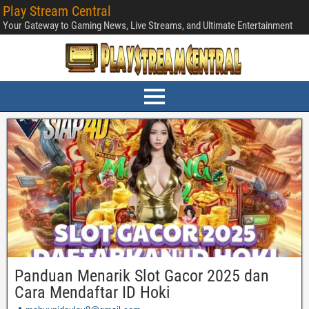
Play Stream Central
Your Gateway to Gaming News, Live Streams, and Ultimate Entertainment
Panduan Menarik Slot Gacor 2025 dan
Cara Mendaftar ID Hoki