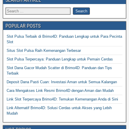
POPULAR POSTS
Slot Pulsa Terbaik di Brimo4D: Panduan Lengkap untuk Para Pecinta
Slot
Situs Slot Pulsa Raih Kemenangan Terbesar
Slot Pulsa Terpercaya: Panduan Lengkap untuk Pemain Cerdas
Slot Dana Gacor Mudah Scatter di Brimo4D: Panduan dan Tips
Terbaik
Deposit Dana Pasti Cuan: Investasi Aman untuk Semua Kalangan
Cara Mengakses Link Resmi Brimo4D dengan Aman dan Mudah
Link Slot Terpercaya Brimo4D: Temukan Kemenangan Anda di Sini
Link Alternatif Brimo4D: Solusi Cerdas untuk Akses yang Lebih
Mudah