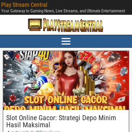
Play Stream Central
Your Gateway to Gaming News, Live Streams, and Ultimate Entertainment
Slot Online Gacor: Strategi Depo Minim
Hasil Maksimal