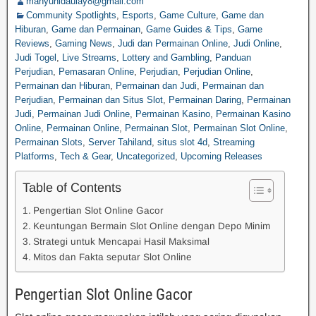
mahyunidaulay8@gmail.com
Community Spotlights
,
Esports
,
Game Culture
,
Game dan
Hiburan
,
Game dan Permainan
,
Game Guides & Tips
,
Game
Reviews
,
Gaming News
,
Judi dan Permainan Online
,
Judi Online
,
Judi Togel
,
Live Streams
,
Lottery and Gambling
,
Panduan
Perjudian
,
Pemasaran Online
,
Perjudian
,
Perjudian Online
,
Permainan dan Hiburan
,
Permainan dan Judi
,
Permainan dan
Perjudian
,
Permainan dan Situs Slot
,
Permainan Daring
,
Permainan
Judi
,
Permainan Judi Online
,
Permainan Kasino
,
Permainan Kasino
Online
,
Permainan Online
,
Permainan Slot
,
Permainan Slot Online
,
Permainan Slots
,
Server Tahiland
,
situs slot 4d
,
Streaming
Platforms
,
Tech & Gear
,
Uncategorized
,
Upcoming Releases
Table of Contents
Pengertian Slot Online Gacor
Keuntungan Bermain Slot Online dengan Depo Minim
Strategi untuk Mencapai Hasil Maksimal
Mitos dan Fakta seputar Slot Online
Pengertian Slot Online Gacor