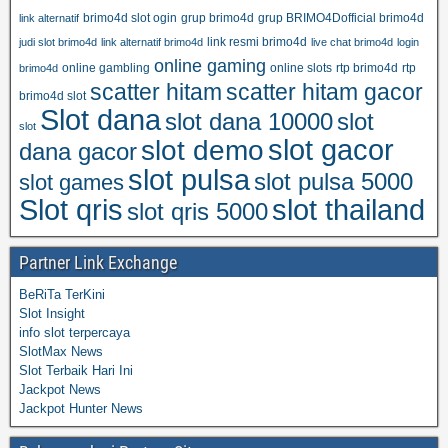
brimo4d slot ogin
grup brimo4d
grup BRIMO4Dofficial brimo4d
link alternatif
link resmi brimo4d
judi slot brimo4d
link alternatif brimo4d
live chat brimo4d
login
online gaming
online gambling
online slots
rtp brimo4d
rtp
brimo4d
scatter hitam
scatter hitam gacor
brimo4d slot
Slot dana
slot dana 10000
slot
slot
slot gacor
slot demo
dana gacor
slot pulsa
slot pulsa 5000
slot games
Slot qris
slot thailand
slot qris 5000
Partner Link Exchange
BeRiTa TerKini
Slot Insight
info slot terpercaya
SlotMax News
Slot Terbaik Hari Ini
Jackpot News
Jackpot Hunter News